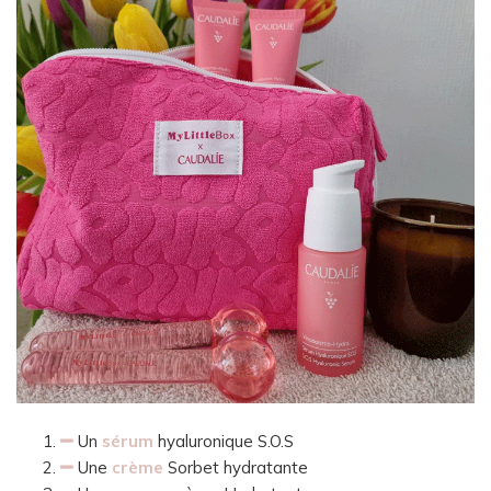
Un
sérum
hyaluronique S.O.S
Une
crème
Sorbet hydratante