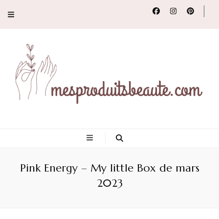
Conseils, tendances
et revues de
Pink Energy – My little Box de mars
produits beauté
2023