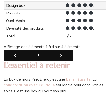
Design box
.
.
.
.
.
Produits
.
.
.
.
.
Qualité/prix
.
.
.
.
.
Diversité des produits
.
.
.
.
.
Total
5/5
Affichage des éléments 1 à 4 sur 4 éléments
❮
1
❯
L’essentiel à retenir
La box de mars Pink Energy est une
belle réussite
. La
collaboration avec Caudalie
est idéale pour découvrir les
soins. C’est une box qui vaut son prix.