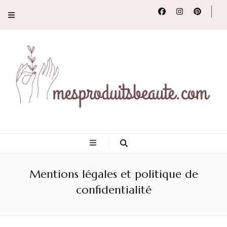
Conseils, tendances
et revues de
Mentions légales et politique de
produits beauté
confidentialité