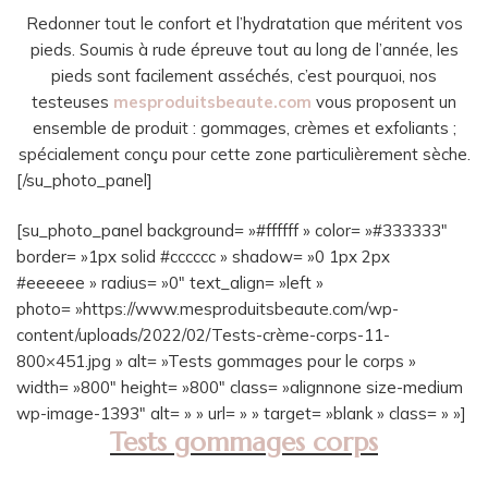
Redonner tout le confort et l’hydratation que méritent vos
pieds. Soumis à rude épreuve tout au long de l’année, les
pieds sont facilement asséchés, c’est pourquoi, nos
testeuses
mesproduitsbeaute.com
vous proposent un
ensemble de produit : gommages, crèmes et exfoliants ;
spécialement conçu pour cette zone particulièrement sèche.
[/su_photo_panel]
[su_photo_panel background= »#ffffff » color= »#333333″
border= »1px solid #cccccc » shadow= »0 1px 2px
#eeeeee » radius= »0″ text_align= »left »
photo= »https://www.mesproduitsbeaute.com/wp-
content/uploads/2022/02/Tests-crème-corps-11-
800×451.jpg » alt= »Tests gommages pour le corps »
width= »800″ height= »800″ class= »alignnone size-medium
wp-image-1393″ alt= » » url= » » target= »blank » class= » »]
Tests gommages corps