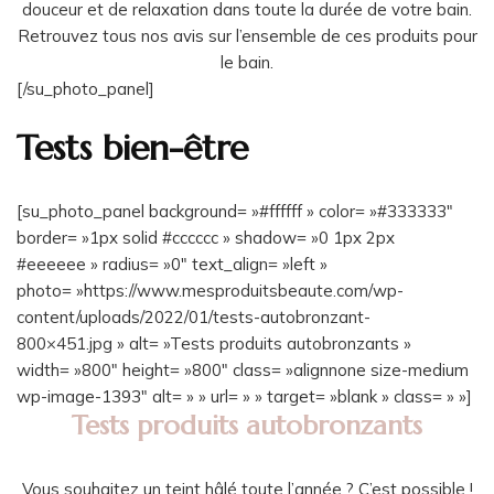
douceur et de relaxation dans toute la durée de votre bain.
Retrouvez tous nos avis sur l’ensemble de ces produits pour
le bain.
[/su_photo_panel]
Tests bien-être
[su_photo_panel background= »#ffffff » color= »#333333″
border= »1px solid #cccccc » shadow= »0 1px 2px
#eeeeee » radius= »0″ text_align= »left »
photo= »https://www.mesproduitsbeaute.com/wp-
content/uploads/2022/01/tests-autobronzant-
800×451.jpg » alt= »Tests produits autobronzants »
width= »800″ height= »800″ class= »alignnone size-medium
wp-image-1393″ alt= » » url= » » target= »blank » class= » »]
Tests produits autobronzants
Vous souhaitez un teint hâlé toute l’année ? C’est possible !