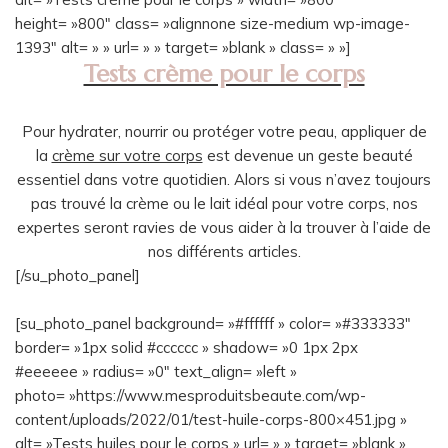
height= »800″ class= »alignnone size-medium wp-image-
1393″ alt= » » url= » » target= »blank » class= » »]
Tests crème pour le corps
Pour hydrater, nourrir ou protéger votre peau, appliquer de
la
crème sur votre corps
est devenue un geste beauté
essentiel dans votre quotidien. Alors si vous n’avez toujours
pas trouvé la crème ou le lait idéal pour votre corps, nos
expertes seront ravies de vous aider à la trouver à l’aide de
nos différents articles.
[/su_photo_panel]
[su_photo_panel background= »#ffffff » color= »#333333″
border= »1px solid #cccccc » shadow= »0 1px 2px
#eeeeee » radius= »0″ text_align= »left »
photo= »https://www.mesproduitsbeaute.com/wp-
content/uploads/2022/01/test-huile-corps-800×451.jpg »
alt= »Tests huiles pour le corps » url= » » target= »blank »