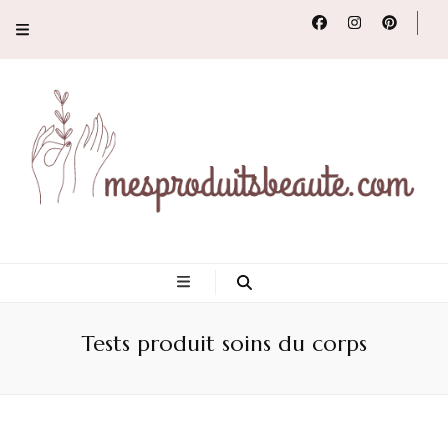
Conseils, tendances
et revues de
Tests produit soins du corps
produits beauté