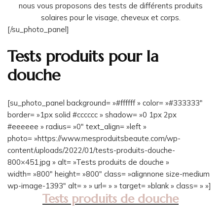
nous vous proposons des tests de différents produits
solaires pour le visage, cheveux et corps.
[/su_photo_panel]
Tests produits pour la
douche
[su_photo_panel background= »#ffffff » color= »#333333″
border= »1px solid #cccccc » shadow= »0 1px 2px
#eeeeee » radius= »0″ text_align= »left »
photo= »https://www.mesproduitsbeaute.com/wp-
content/uploads/2022/01/tests-produits-douche-
800×451.jpg » alt= »Tests produits de douche »
width= »800″ height= »800″ class= »alignnone size-medium
wp-image-1393″ alt= » » url= » » target= »blank » class= » »]
Tests produits de douche