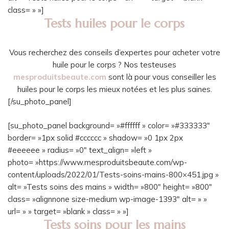
class= » »]
Tests huiles pour le corps
Vous recherchez des conseils d’expertes pour acheter votre
huile pour le corps ? Nos testeuses
mesproduitsbeaute.com
sont là pour vous conseiller les
huiles pour le corps les mieux notées et les plus saines.
[/su_photo_panel]
[su_photo_panel background= »#ffffff » color= »#333333″
border= »1px solid #cccccc » shadow= »0 1px 2px
#eeeeee » radius= »0″ text_align= »left »
photo= »https://www.mesproduitsbeaute.com/wp-
content/uploads/2022/01/Tests-soins-mains-800×451.jpg »
alt= »Tests soins des mains » width= »800″ height= »800″
class= »alignnone size-medium wp-image-1393″ alt= » »
url= » » target= »blank » class= » »]
Tests soins pour les mains