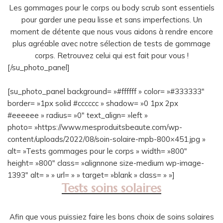
Les gommages pour le corps ou body scrub sont essentiels
pour garder une peau lisse et sans imperfections. Un
moment de détente que nous vous aidons à rendre encore
plus agréable avec notre sélection de tests de gommage
corps. Retrouvez celui qui est fait pour vous !
[/su_photo_panel]
[su_photo_panel background= »#ffffff » color= »#333333″
border= »1px solid #cccccc » shadow= »0 1px 2px
#eeeeee » radius= »0″ text_align= »left »
photo= »https://www.mesproduitsbeaute.com/wp-
content/uploads/2022/08/soin-solaire-mpb-800×451.jpg »
alt= »Tests gommages pour le corps » width= »800″
height= »800″ class= »alignnone size-medium wp-image-
1393″ alt= » » url= » » target= »blank » class= » »]
Tests soins solaires
Afin que vous puissiez faire les bons choix de soins solaires