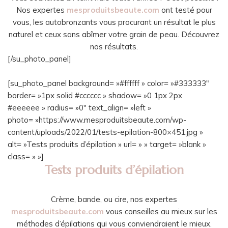
Nos expertes
mesproduitsbeaute.com
ont testé pour
vous, les autobronzants vous procurant un résultat le plus
naturel et ceux sans abîmer votre grain de peau. Découvrez
nos résultats.
[/su_photo_panel]
[su_photo_panel background= »#ffffff » color= »#333333″
border= »1px solid #cccccc » shadow= »0 1px 2px
#eeeeee » radius= »0″ text_align= »left »
photo= »https://www.mesproduitsbeaute.com/wp-
content/uploads/2022/01/tests-epilation-800×451.jpg »
alt= »Tests produits d’épilation » url= » » target= »blank »
class= » »]
Tests produits d’épilation
Crème, bande, ou cire, nos expertes
mesproduitsbeaute.com
vous conseilles au mieux sur les
méthodes d’épilations qui vous conviendraient le mieux.