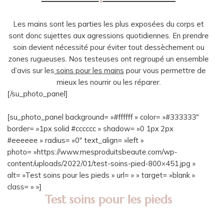
Les mains sont les parties les plus exposées du corps et
sont donc sujettes aux agressions quotidiennes. En prendre
soin devient nécessité pour éviter tout dessèchement ou
zones rugueuses. Nos testeuses ont regroupé un ensemble
d’avis sur les
soins pour les mains
pour vous permettre de
mieux les nourrir ou les réparer.
[/su_photo_panel]
[su_photo_panel background= »#ffffff » color= »#333333″
border= »1px solid #cccccc » shadow= »0 1px 2px
#eeeeee » radius= »0″ text_align= »left »
photo= »https://www.mesproduitsbeaute.com/wp-
content/uploads/2022/01/test-soins-pied-800×451.jpg »
alt= »Test soins pour les pieds » url= » » target= »blank »
class= » »]
Test soins pour les pieds