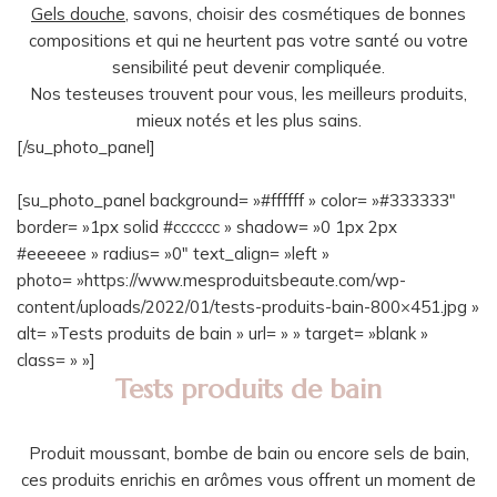
Gels douche
, savons, choisir des cosmétiques de bonnes
compositions et qui ne heurtent pas votre santé ou votre
sensibilité peut devenir compliquée.
Nos testeuses trouvent pour vous, les meilleurs produits,
mieux notés et les plus sains.
[/su_photo_panel]
[su_photo_panel background= »#ffffff » color= »#333333″
border= »1px solid #cccccc » shadow= »0 1px 2px
#eeeeee » radius= »0″ text_align= »left »
photo= »https://www.mesproduitsbeaute.com/wp-
content/uploads/2022/01/tests-produits-bain-800×451.jpg »
alt= »Tests produits de bain » url= » » target= »blank »
class= » »]
Tests produits de bain
Produit moussant, bombe de bain ou encore sels de bain,
ces produits enrichis en arômes vous offrent un moment de