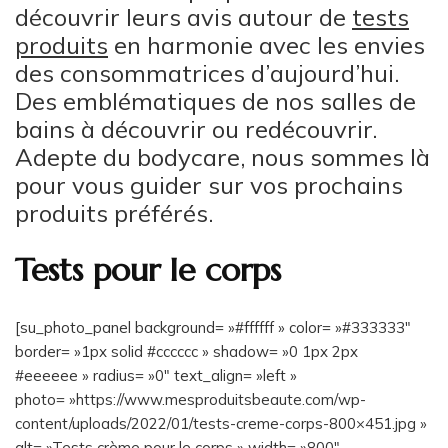
découvrir leurs avis autour de
tests
produits
en harmonie avec les envies
des consommatrices d’aujourd’hui.
Des emblématiques de nos salles de
bains à découvrir ou redécouvrir.
Adepte du bodycare, nous sommes là
pour vous guider sur vos prochains
produits préférés.
Tests pour le corps
[su_photo_panel background= »#ffffff » color= »#333333″
border= »1px solid #cccccc » shadow= »0 1px 2px
#eeeeee » radius= »0″ text_align= »left »
photo= »https://www.mesproduitsbeaute.com/wp-
content/uploads/2022/01/tests-creme-corps-800×451.jpg »
alt= »Tests crème pour le corps » width= »800″