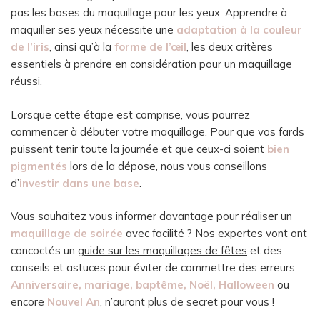
pas les bases du maquillage pour les yeux. Apprendre à
maquiller ses yeux nécessite une
adaptation à la couleur
de l’iris
, ainsi qu’à la
forme de l’œil
, les deux critères
essentiels à prendre en considération pour un maquillage
réussi.
Lorsque cette étape est comprise, vous pourrez
commencer à débuter votre maquillage. Pour que vos fards
puissent tenir toute la journée et que ceux-ci soient
bien
pigmentés
lors de la dépose, nous vous conseillons
d’
investir dans une base
.
Vous souhaitez vous informer davantage pour réaliser un
maquillage de soirée
avec facilité ? Nos expertes vont ont
concoctés un
guide sur les maquillages de fêtes
et des
conseils et astuces pour éviter de commettre des erreurs.
Anniversaire, mariage, baptême, Noël, Halloween
ou
encore
Nouvel An
, n’auront plus de secret pour vous !