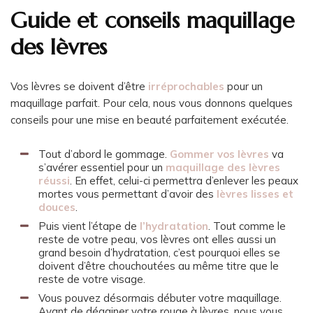
Guide et conseils maquillage
des lèvres
Vos lèvres se doivent d’être
irréprochables
pour un
maquillage parfait. Pour cela, nous vous donnons quelques
conseils pour une mise en beauté parfaitement exécutée.
Tout d’abord le gommage.
Gommer vos lèvres
va
s’avérer essentiel pour un
maquillage des lèvres
réussi
. En effet, celui-ci permettra d’enlever les peaux
mortes vous permettant d’avoir des
lèvres lisses et
douces
.
Puis vient l’étape de
l’hydratation
. Tout comme le
reste de votre peau, vos lèvres ont elles aussi un
grand besoin d’hydratation, c’est pourquoi elles se
doivent d’être chouchoutées au même titre que le
reste de votre visage.
Vous pouvez désormais débuter votre maquillage.
Avant de dégainer votre rouge à lèvres, nous vous