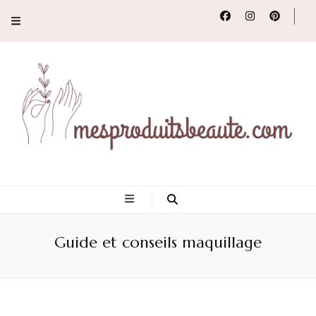
Conseils, tendances
et revues de
Guide et conseils maquillage
produits beauté