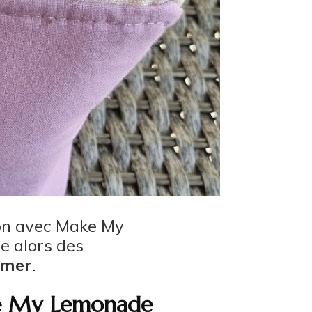
ion avec Make My
e alors des
mmer
.
ake My Lemonade