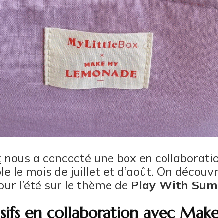
x
nous a concocté une box en collaborat
 le mois de juillet et d’août. On découvr
our l’été sur le thème de
Play With Su
usifs en collaboration avec M