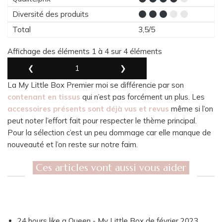
Diversité des produits
Total
3,5/5
Affichage des éléments 1 à 4 sur 4 éléments
❮
1
❯
La My Little Box Premier moi se différencie par son
contenant en tissus
qui n’est pas forcément un plus. Les
accessoires présents sont déjà vus et revus
même si l’on
peut noter l’effort fait pour respecter le thème principal.
Pour la sélection c’est un peu dommage car elle manque de
nouveauté et l’on reste sur notre faim.
Ces articles vont aussi vous aider
24 hours like a Queen - My Little Box de février 2023