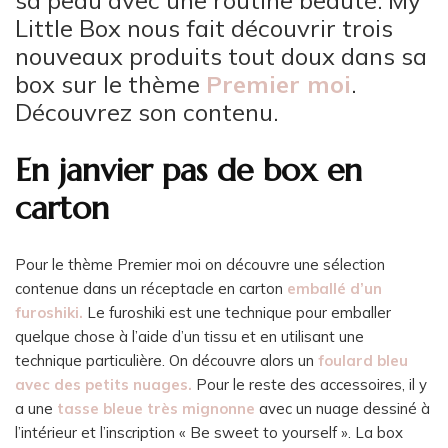
sa peau avec une routine beauté. My
Little Box nous fait découvrir trois
nouveaux produits tout doux dans sa
box sur le thème
Premier moi
.
Découvrez son contenu.
En janvier pas de box en
carton
Pour le thème Premier moi on découvre une sélection
contenue dans un réceptacle en carton
emballé d’un
furoshiki.
Le furoshiki est une technique pour emballer
quelque chose à l’aide d’un tissu et en utilisant une
technique particulière. On découvre alors un
foulard bleu
avec des petits nuages.
Pour le reste des accessoires, il y
a une
tasse bleue très mignonne
avec un nuage dessiné à
l’intérieur et l’inscription « Be sweet to yourself ». La box