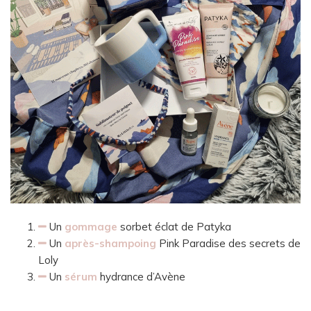
Un
gommage
sorbet éclat de Patyka
Un
après-shampoing
Pink Paradise des secrets de
Loly
Un
sérum
hydrance d’Avène