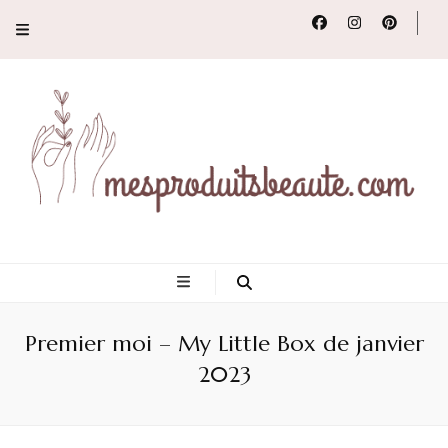
Conseils, tendances
et revues de
Premier moi – My Little Box de janvier
produits beauté
2023