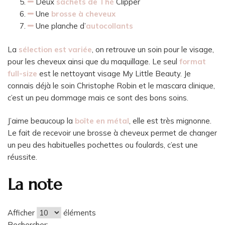
Deux
sachets de Thé
Clipper
Une
brosse à cheveux
Une planche d’
autocollants
La
sélection est variée
, on retrouve un soin pour le visage,
pour les cheveux ainsi que du maquillage. Le seul
format
full-size
est le nettoyant visage My Little Beauty. Je
connais déjà le soin Christophe Robin et le mascara clinique,
c’est un peu dommage mais ce sont des bons soins.
J’aime beaucoup la
boîte en métal
, elle est très mignonne.
Le fait de recevoir une brosse à cheveux permet de changer
un peu des habituelles pochettes ou foulards, c’est une
réussite.
La note
Afficher
éléments
Rechercher: