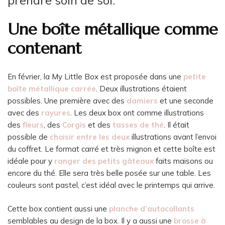
prendre soin de soi.
Une boîte métallique comme
contenant
En février, la My Little Box est proposée dans une
petite
boîte métallique carrée
. Deux illustrations étaient
possibles. Une première avec des
damiers
et une seconde
avec des
rayures
. Les deux box ont comme illustrations
des
fleurs
, des
Corgis
et des
tasses de thé
. Il était
possible de
choisir entre les deux
illustrations avant l’envoi
du coffret. Le format carré et très mignon et cette boîte est
idéale pour y
ranger des petits gâteaux
faits maisons ou
encore du thé. Elle sera très belle posée sur une table. Les
couleurs sont pastel, c’est idéal avec le printemps qui arrive.
Cette box contient aussi une
planche d’autocollants
semblables au design de la box. Il y a aussi une
brosse à