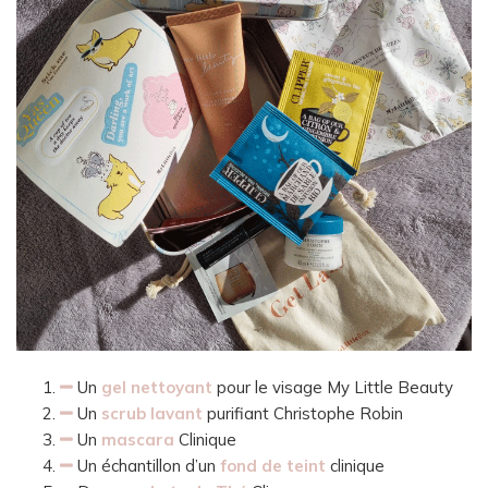
Un
gel nettoyant
pour le visage My Little Beauty
Un
scrub lavant
purifiant Christophe Robin
Un
mascara
Clinique
Un échantillon d’un
fond de teint
clinique