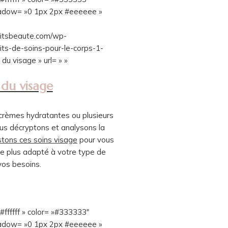
shadow= »0 1px 2px #eeeeee »
itsbeaute.com/wp-
ts-de-soins-pour-le-corps-1-
du visage » url= » »
 du visage
 crèmes hydratantes ou plusieurs
us décryptons et analysons la
stons ces soins visage
pour vous
 le plus adapté à votre type de
vos besoins.
ffffff » color= »#333333″
shadow= »0 1px 2px #eeeeee »