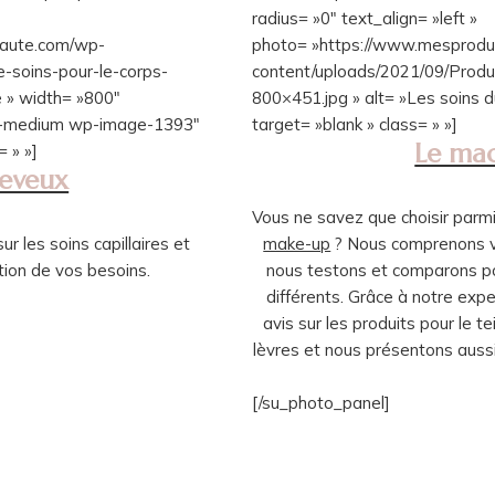
radius= »0″ text_align= »left »
eaute.com/wp-
photo= »https://www.mesprodu
-soins-pour-le-corps-
content/uploads/2021/09/Produi
e » width= »800″
800×451.jpg » alt= »Les soins du
ize-medium wp-image-1393″
target= »blank » class= » »]
Le maq
= » »]
heveux
Vous ne savez que choisir parmi
r les soins capillaires et
make-up
? Nous comprenons vo
tion de vos besoins.
nous testons et comparons p
différents. Grâce à notre exp
avis sur les produits pour le tei
lèvres et nous présentons aussi
[/su_photo_panel]