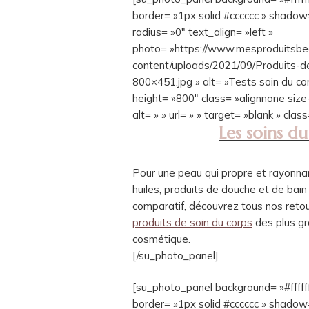
border= »1px solid #cccccc » shado
radius= »0″ text_align= »left »
photo= »https://www.mesproduitsb
content/uploads/2021/09/Produits-de
800×451.jpg » alt= »Tests soin du co
height= »800″ class= »alignnone s
alt= » » url= » » target= »blank » class
Les soins du
Pour une peau qui propre et rayonn
huiles, produits de douche et de bain
comparatif, découvrez tous nos ret
produits de soin du corps
des plus g
cosmétique.
[/su_photo_panel]
[su_photo_panel background= »#fffff
border= »1px solid #cccccc » shado