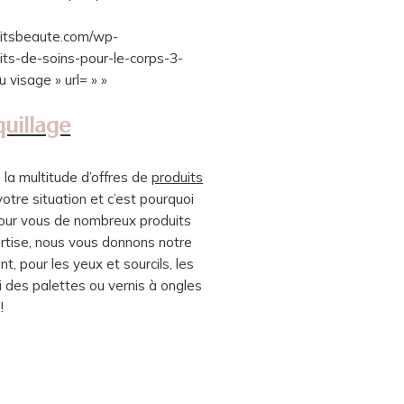
itsbeaute.com/wp-
ts-de-soins-pour-le-corps-3-
 visage » url= » »
uillage
 la multitude d’offres de
produits
tre situation et c’est pourquoi
our vous de nombreux produits
ertise, nous vous donnons notre
nt, pour les yeux et sourcils, les
 des palettes ou vernis à ongles
!