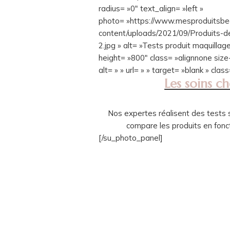
radius= »0″ text_align= »left »
photo= »https://www.mesproduitsb
content/uploads/2021/09/Produits-de
2.jpg » alt= »Tests produit maquillag
height= »800″ class= »alignnone s
alt= » » url= » » target= »blank » class
Les soins c
Nos expertes réalisent des tests su
compare les produits en fonc
[/su_photo_panel]