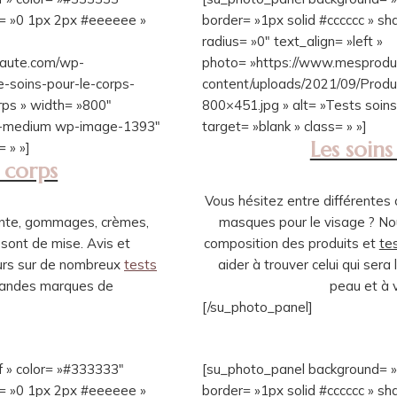
w= »0 1px 2px #eeeeee »
border= »1px solid #cccccc » 
radius= »0″ text_align= »left »
eaute.com/wp-
photo= »https://www.mesprodu
-soins-pour-le-corps-
content/uploads/2021/09/Produi
rps » width= »800″
800×451.jpg » alt= »Tests soins 
ize-medium wp-image-1393″
target= »blank » class= » »]
Les soins
= » »]
 corps
Vous hésitez entre différentes
ante, gommages, crèmes,
masques pour le visage ? No
 sont de mise. Avis et
composition des produits et
te
ours sur de nombreux
tests
aider à trouver celui qui sera
randes marques de
peau et à 
[/su_photo_panel]
f » color= »#333333″
[su_photo_panel background= »#
w= »0 1px 2px #eeeeee »
border= »1px solid #cccccc » 