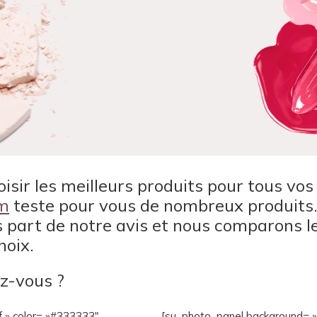
oisir les meilleurs produits pour tous vos
om
teste pour vous de nombreux produits. 
s part de notre avis et nous comparons l
hoix.
z-vous ?
f » color= »#333333″
[su_photo_panel background= »#