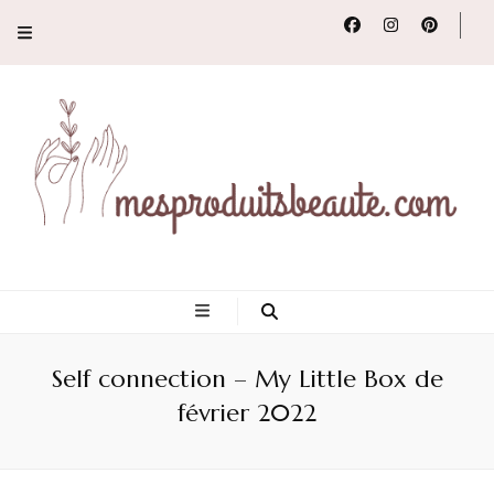
Conseils, tendances
et revues de
Self connection – My Little Box de
produits beauté
février 2022