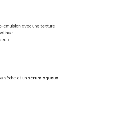
cro-émulsion avec une texture
ntinue.
peau.
ou sèche et un
sérum aqueux