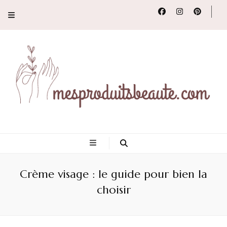
Conseils, tendances
et revues de
Crème visage : le guide pour bien la
produits beauté
choisir