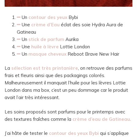
Un
contour des yeux
Bybi
Une
crème d’Eau
éclat des soie Hydra Aura de
Gatineau
Un
stick de parfum
Aurika
Une
huile à lèvre
Lottie London
Un
masque cheveux
Reboot Brave New Hair
La
sélection est très printanière
, on retrouve des parfums
frais et fleuris ainsi que des packagings colorés.
Malheureusement il manquait l’huile pour les lèvres Lottie
London dans ma box, c’est un peu dommage car le produit
avait l’air très intéressant.
Les soins proposés sont parfums pour le printemps avec
des textures fraîches comme la
crème d’eau de Gatineau.
J’ai hâte de tester le
contour des yeux Bybi
qui s’applique