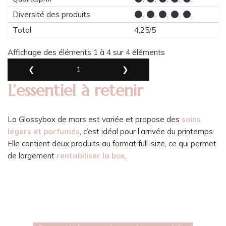
Diversité des produits
.
.
.
.
.
Total
4,25/5
Affichage des éléments 1 à 4 sur 4 éléments
❮
1
❯
L’essentiel à retenir
La Glossybox de mars est variée et propose des
soins
légers et parfumés
, c’est idéal pour l’arrivée du printemps.
Elle contient deux produits au format full-size, ce qui permet
de largement
rentabiliser la box
.