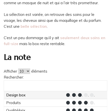
comme un masque de nuit et qui a l’air très prometteur.
La sélection est variée, on retrouve des soins pour le
visage, les cheveux ainsi que du maquillage et du parfum.
C’est une
belle sélection
.
C’est un peu dommage qu’il y ait
seulement deux soins en
full-size
mais la box reste rentable.
La note
Afficher
éléments
Rechercher:
Design box
.
.
.
.
.
Produits
.
.
.
.
.
Qualité/prix
.
.
.
.
.