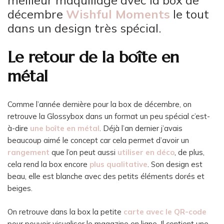
meilleur maquillage avec la box de
décembre
Wishful Moments
le tout
dans un design très spécial.
Le retour de la boîte en
métal
Comme l’année dernière pour la box de décembre, on
retrouve la Glossybox dans un format un peu spécial c’est-
à-dire
une boîte en métal
. Déjà l’an dernier j’avais
beaucoup aimé le concept car cela permet d’avoir un
rangement
que l’on peut aussi
utiliser en déco
, de plus,
cela rend la box encore
plus qualitative
. Son design est
beau, elle est blanche avec des petits éléments dorés et
beiges.
On retrouve dans la box la petite
carte avec le QR-code
pour pouvoir visualiser le magazine en ligne. Il contient une