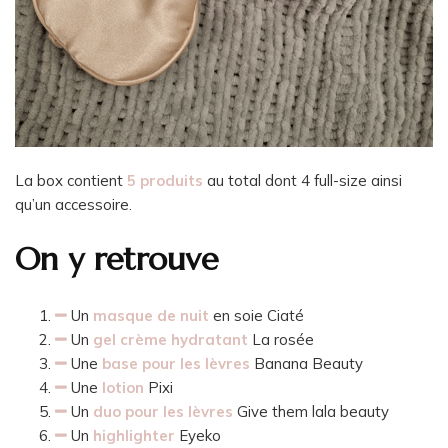
La box contient
5 produits
au total dont 4 full-size ainsi
qu’un accessoire.
On y retrouve
Un
masque de nuit
en soie Ciaté
Un
gel crème hydratant
La rosée
Une
base pour les lèvres
Banana Beauty
Une
lotion
Pixi
Un
duo pour les lèvres
Give them lala beauty
Un
highlighter
Eyeko