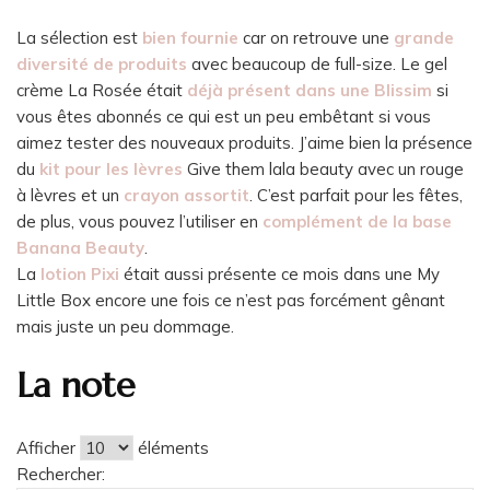
La sélection est
bien fournie
car on retrouve une
grande
diversité de produits
avec beaucoup de full-size. Le gel
crème La Rosée était
déjà présent dans une Blissim
si
vous êtes abonnés ce qui est un peu embêtant si vous
aimez tester des nouveaux produits. J’aime bien la présence
du
kit pour les lèvres
Give them lala beauty avec un rouge
à lèvres et un
crayon assortit
. C’est parfait pour les fêtes,
de plus, vous pouvez l’utiliser en
complément de la base
Banana Beauty
.
La
lotion Pixi
était aussi présente ce mois dans une My
Little Box encore une fois ce n’est pas forcément gênant
mais juste un peu dommage.
La note
Afficher
éléments
Rechercher: