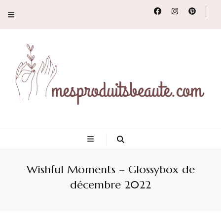
Conseils, tendances
et revues de
Wishful Moments – Glossybox de
produits beauté
décembre 2022