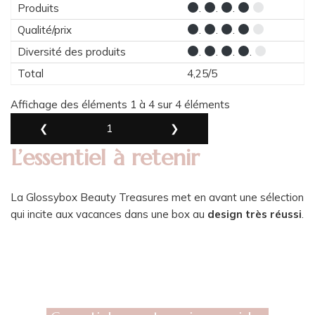
Produits
.
.
.
Qualité/prix
.
.
.
Diversité des produits
.
.
.
.
Total
4,25/5
Affichage des éléments 1 à 4 sur 4 éléments
❮
1
❯
L’essentiel à retenir
La Glossybox Beauty Treasures met en avant une sélection
qui incite aux vacances dans une box au
design très réussi
.