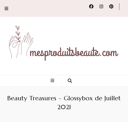
Conseils, tendances
et revues de
Beauty Treasures – Glossybox de Juillet
produits beauté
2021