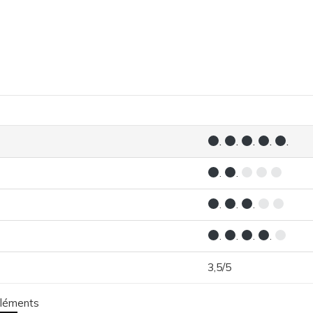
.
.
.
.
.
.
.
.
.
.
.
.
.
.
3,5/5
éléments