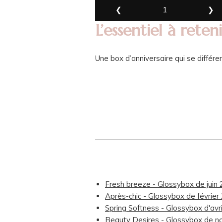
❮
1
❯
L’essentiel à reteni
Une box d’anniversaire qui se différe
Fresh breeze - Glossybox de juin
Après-chic - Glossybox de février
Spring Softness - Glossybox d'avr
Beauty Desires - Glossybox de 