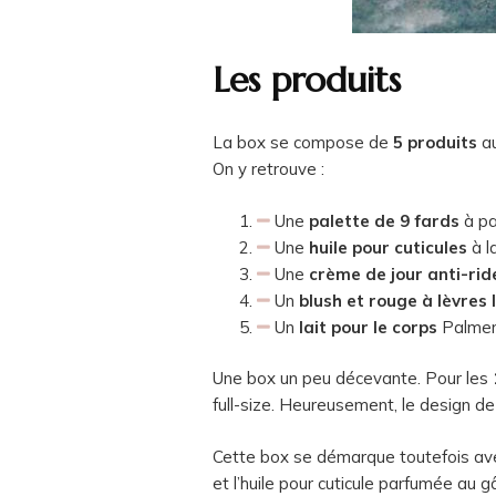
Les produits
La box se compose de
5 produits
au
On y retrouve :
Une
palette de 9 fards
à pa
Une
huile pour cuticules
à l
Une
crème de jour anti-rid
Un
blush et rouge à lèvres 
Un
lait pour le corps
Palmer’
Une box un peu décevante. Pour les
full-size. Heureusement, le design de
Cette box se démarque toutefois a
et l’huile pour cuticule parfumée au g