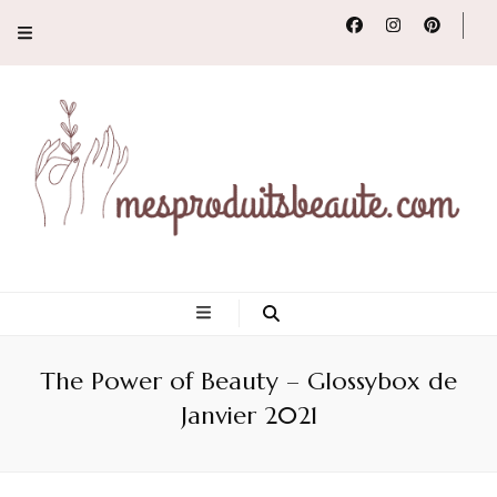
Conseils, tendances
et revues de
The Power of Beauty – Glossybox de
produits beauté
Janvier 2021