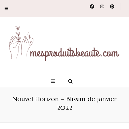
Conseils, tendances
et revues de
Nouvel Horizon – Blissim de janvier
produits beauté
2022