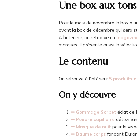
Une box aux tons
Pour le mois de novembre la box a 
avant la box de décembre qui sera s
À l’intérieur, on retrouve un
magazin
marques. Il présente aussi la sélectio
Le contenu
On retrouve à l’intérieur
5 produits d
On y découvre
Gommage Sorbet
éclat de
Poudre capillaire
détoxifia
Masque de nuit
pour le vis
Baume corps
fondant Dura