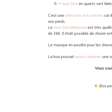
Gua Sha
en quartz vert Mel
C’est une
sélection très variée
car i
aux pieds.
Le
Gua Sha Melusine
est très qualit
de 26€. Il était possible de choisir e
Le masque en poudre pour les cheveux 
La box pouvait
aussi contenir
une c
Vous souh
Box per