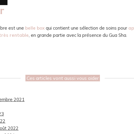
r
mbre est une
belle box
qui contient une sélection de soins pour
ap
très rentable
, en grande partie avec la présence du Gua Sha.
Ces articles vont aussi vous aider
écembre 2021
23
022
 août 2022