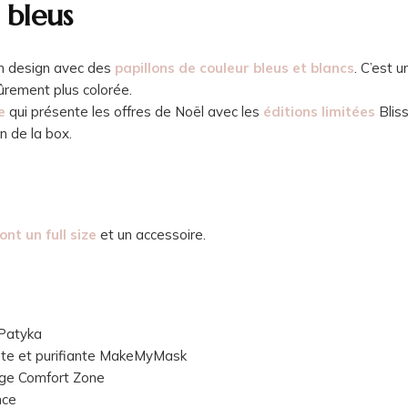
 bleus
un design avec des
papillons de couleur bleus et blancs
. C’est 
ûrement plus colorée.
e
qui présente les offres de Noël avec les
éditions limitées
Bliss
n de la box.
ont un full size
et un accessoire.
 Patyka
nte et purifiante MakeMyMask
age Comfort Zone
nce