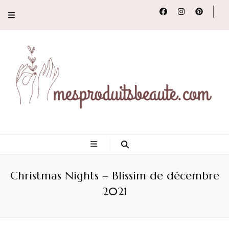
Conseils, tendances
et revues de
Christmas Nights – Blissim de décembre
produits beauté
2021