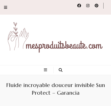
Conseils, tendances
et revues de
Fluide incroyable douceur invisible Sun
produits beauté
Protect – Garancia