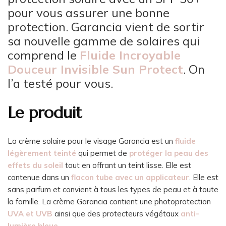
pour vous assurer une bonne
protection. Garancia vient de sortir
sa nouvelle gamme de solaires qui
comprend le
Fluide Incroyable
Douceur Invisible Sun Protect
. On
l’a testé pour vous.
Le produit
La crème solaire pour le visage Garancia est un
fluide
légèrement teinté
qui permet de
protéger la peau des
effets du soleil
tout en offrant un teint lisse. Elle est
contenue dans un
flacon tube avec un applicateur
. Elle est
sans parfum et convient à tous les types de peau et à toute
la famille. La crème Garancia contient une photoprotection
UVA et UVB
ainsi que des protecteurs végétaux
anti-
lumière bleue.