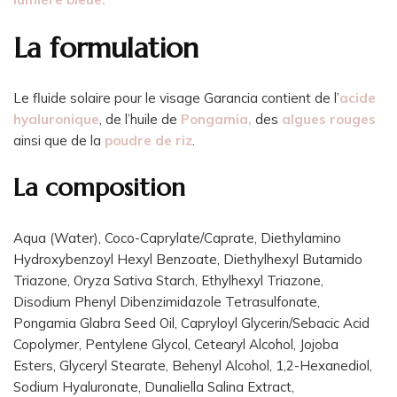
La formulation
Le fluide solaire pour le visage Garancia contient de l’
acide
hyaluronique
, de l’huile de
Pongamia,
des
algues rouges
ainsi que de la
poudre de riz
.
La composition
Aqua (Water), Coco-Caprylate/Caprate, Diethylamino
Hydroxybenzoyl Hexyl Benzoate, Diethylhexyl Butamido
Triazone, Oryza Sativa Starch, Ethylhexyl Triazone,
Disodium Phenyl Dibenzimidazole Tetrasulfonate,
Pongamia Glabra Seed Oil, Capryloyl Glycerin/Sebacic Acid
Copolymer, Pentylene Glycol, Cetearyl Alcohol, Jojoba
Esters, Glyceryl Stearate, Behenyl Alcohol, 1,2-Hexanediol,
Sodium Hyaluronate, Dunaliella Salina Extract,