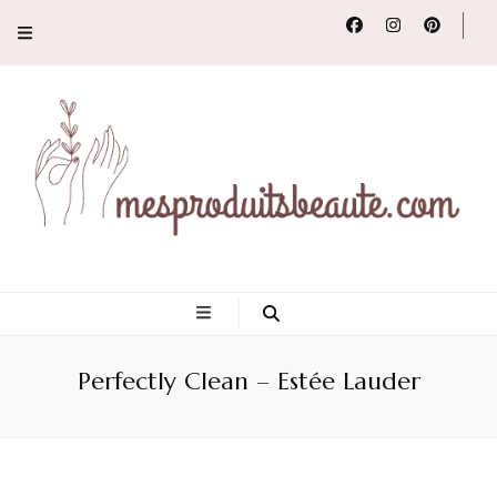
Conseils, tendances
et revues de
Perfectly Clean – Estée Lauder
produits beauté