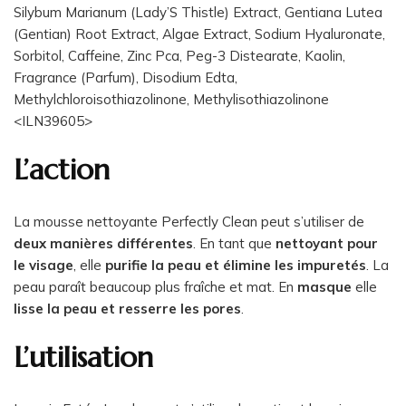
Silybum Marianum (Lady’S Thistle) Extract, Gentiana Lutea
(Gentian) Root Extract, Algae Extract, Sodium Hyaluronate,
Sorbitol, Caffeine, Zinc Pca, Peg-3 Distearate, Kaolin,
Fragrance (Parfum), Disodium Edta,
Methylchloroisothiazolinone, Methylisothiazolinone
<ILN39605>
L’action
La mousse nettoyante Perfectly Clean peut s’utiliser de
deux manières différentes
. En tant que
nettoyant pour
le visage
, elle
purifie la peau et élimine les impuretés
. La
peau paraît beaucoup plus fraîche et mat. En
masque
elle
lisse la peau et resserre les pores
.
L’utilisation