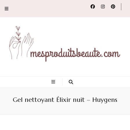
Conseils, tendances
et revues de
Gel nettoyant Élixir nuit – Huygens
produits beauté