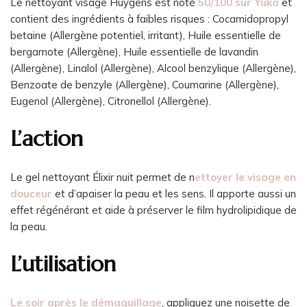
Le nettoyant visage Huygens est noté
50/100 sur Yuka
et
contient des ingrédients à faibles risques : Cocamidopropyl
betaine (Allergène potentiel, irritant), Huile essentielle de
bergamote (Allergène), Huile essentielle de lavandin
(Allergène), Linalol (Allergène), Alcool benzylique (Allergène),
Benzoate de benzyle (Allergène), Coumarine (Allergène),
Eugenol (Allergène), Citronellol (Allergène).
L’action
Le gel nettoyant Élixir nuit permet de n
ettoyer le visage en
douceur
et d’apaiser la peau et les sens. Il apporte aussi un
effet régénérant et aide à préserver le film hydrolipidique de
la peau.
L’utilisation
Le soir après le démaquillage
, appliquez une noisette de