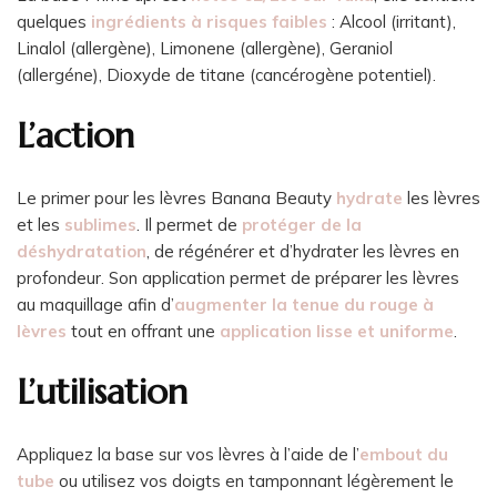
quelques
ingrédients à risques faibles
: Alcool (irritant),
Linalol (allergène), Limonene (allergène), Geraniol
(allergéne), Dioxyde de titane (cancérogène potentiel).
L’action
Le primer pour les lèvres Banana Beauty
hydrate
les lèvres
et les
sublimes
. Il permet de
protéger de la
déshydratation
, de régénérer et d’hydrater les lèvres en
profondeur. Son application permet de préparer les lèvres
au maquillage afin d’
augmenter la tenue du rouge à
lèvres
tout en offrant une
application lisse et uniforme
.
L’utilisation
Appliquez la base sur vos lèvres à l’aide de l’
embout du
tube
ou utilisez vos doigts en tamponnant légèrement le