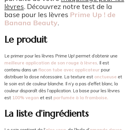
lèvres
. Découvrez notre test de la
base pour les lèvres
Prime Up ! de
Banana Beauty
.
Le produit
Le primer pour les lèvres Prime Up! permet d’obtenir une
meilleure application de son rouge à lèvres
. Il est
contenu dans un
flacon tube avec applicateur
pour
distribuer la dose nécessaire. La texture est
onctueuse
et
le soin est de couleur blanche. Il n’y a pas d’effet blanc, la
couleur disparaît dès l’application. La base pour les lèvres
est
100% vegan
et est
parfumée à la framboise.
La liste d’ingrédients
Le soin contient de l’
aloe vera
, de l’huile d’
amande douce
,