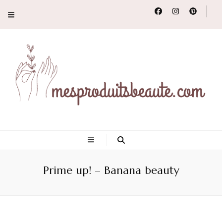
Conseils, tendances
et revues de
Prime up! – Banana beauty
produits beauté