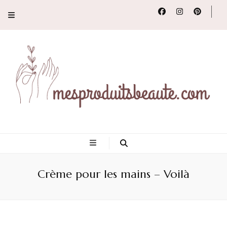
Conseils, tendances
et revues de
Crème pour les mains – Voilà
produits beauté