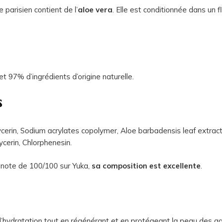
parisien contient de l’
aloe vera
. Elle est conditionnée dans un 
et 97% d’ingrédients d’origine naturelle.
s
cerin, Sodium acrylates copolymer, Aloe barbadensis leaf extract,
ycerin, Chlorphenesin.
e note de 100/100 sur Yuka,
sa composition est excellente
.
’hydratation tout en régénérant et en protégeant la peau des ag