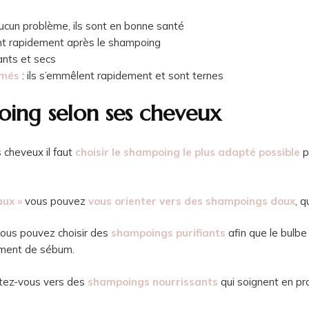
 aucun problème, ils sont en bonne santé
sent rapidement après le shampoing
sants et secs
îmés
: ils s’emmêlent rapidement et sont ternes
oing selon ses cheveux
cheveux il faut
choisir le shampoing le plus adapté possible
p
aux »
vous pouvez
vous orienter vers des shampoings doux
, 
ous pouvez choisir des
shampoings purifiants
afin que le bulb
dement de sébum.
tez-vous vers des
shampoings nourrissants
qui soignent en pr