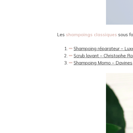
Les
shampoings classique
s
sous fo
Shampoing réparateur – Lux
Scrub lavant – Christophe Ro
Shampoing Momo – Davines