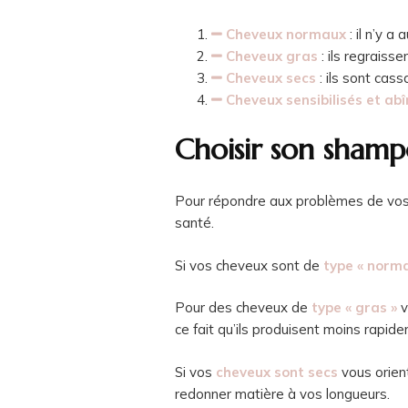
Cheveux normaux
: il n’y a
Cheveux gras
: ils regrais
Cheveux secs
: ils sont cas
Cheveux sensibilisés et ab
Choisir son shamp
Pour répondre aux problèmes de vos 
santé.
Si vos cheveux sont de
type « norm
Pour des cheveux de
type « gras »
v
ce fait qu’ils produisent moins rapi
Si vos
cheveux sont secs
vous orien
redonner matière à vos longueurs.