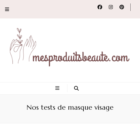
Conseils, tendances
et revues de
Nos tests de masque visage
produits beauté