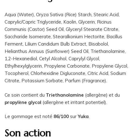
Aqua (Water), Oryza Sativa (Rice) Starch, Stearic Acid,
Caprylic/Capric Triglyceride, Kaolin, Glycerin, Ricinus
Communis (Castor) Seed Oil, Glyceryl Stearate Citrate,
Saccharide Isomerate, Stearalkonium Hectorite, Bacillus
Ferment, Lilium Candidum Bulb Extract, Bisabolol,
Helianthus Annuus (Sunflower) Seed Oil, Triethanolamine,
1,2-Hexanediol, Cetyl Alcohol, Caprylyl Glycol,
Ethylhexylglycerin, Propylene Carbonate, Propylene Glycol,
Tocopherol, Chlorhexidine Digluconate, Citric Acid, Sodium
Citrate, Potassium Sorbate, Parfum (Fragrance).
Ce soin contient du
Triethanolamine
(allergène) et du
propylène glycol
(allergène et irritant potentiel).
Le gommage est noté
86/100
sur
Yuka
.
Son action