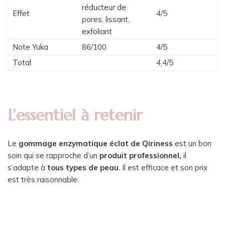
réducteur de
Effet
4/5
pores, lissant,
exfoliant
Note Yuka
86/100
4/5
Total
4,4/5
L’essentiel à retenir
Le
gommage enzymatique éclat de Qiriness
est un bon
soin qui se rapproche d’un
produit professionnel,
il
s’adapte à
tous types de peau
. Il est efficace et son prix
est très raisonnable.