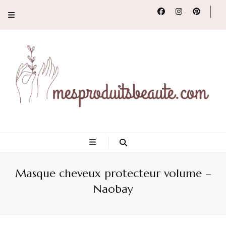
Conseils, tendances
et revues de
Masque cheveux protecteur volume –
produits beauté
Naobay