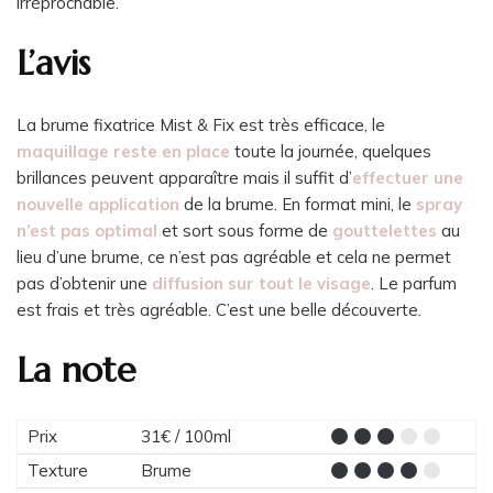
irréprochable.
L’avis
La brume fixatrice Mist & Fix est très efficace, le
maquillage reste en place
toute la journée, quelques
brillances peuvent apparaître mais il suffit d’
effectuer une
nouvelle application
de la brume. En format mini, le
spray
n’est pas optimal
et sort sous forme de
gouttelettes
au
lieu d’une brume, ce n’est pas agréable et cela ne permet
pas d’obtenir une
diffusion sur tout le visage
. Le parfum
est frais et très agréable. C’est une belle découverte.
La note
Prix
31€ / 100ml
Texture
Brume