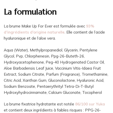
La formulation
La brume Make Up For Ever est formulée avec
93%
d’ingrédients d’origine naturelle
. Elle contient de l’acide
hyaluronique et de l’aloe vera.
Aqua (Water), Methylpropanediol, Glycerin, Pentylene
Glycol, Pvp, Chlorphenesin, Ppg-26-Buteth-26,
Hydroxyacetophenone, Peg-40 Hydrogenated Castor Oil,
Aloe Barbadensis Leaf Juice, Vaccinium Vitis-Idaea Fruit
Extract, Sodium Citrate, Parfum (Fragrance), Tromethamine,
Citric Acid, Xanthan Gum, Gluconolactone, Hyaluronic Acid,
Sodium Benzoate, Pentaerythrityl Tetra-Di-T-Butyl
Hydroxyhydrocinnamate, Calcium Gluconate, Tocopherol
La brume fixatrice hydratante est notée
86/100 sur Yuka
et contient deux ingrédients à faibles risques : PPG-26-