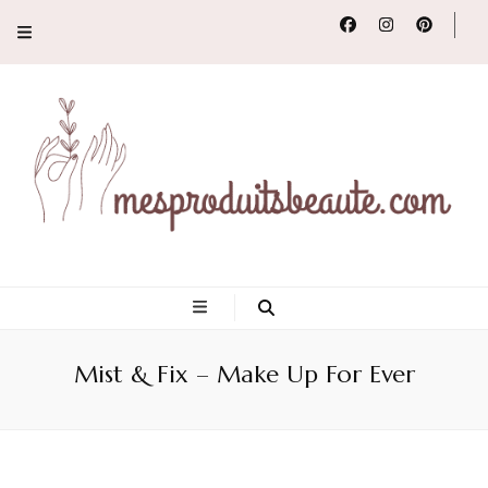
Conseils, tendances
et revues de
Mist & Fix – Make Up For Ever
produits beauté