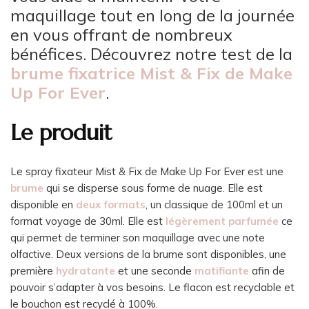
maquillage tout en long de la journée
en vous offrant de nombreux
bénéfices. Découvrez notre test de la
brume fixatrice Mist & Fix de Make
Up For Eve
r
.
Le produit
Le spray fixateur Mist & Fix de Make Up For Ever est une
brume
qui se disperse sous forme de nuage. Elle est
disponible en
deux formats
, un classique de 100ml et un
format voyage de 30ml. Elle est
légèrement parfumée
ce
qui permet de terminer son maquillage avec une note
olfactive. Deux versions de la brume sont disponibles, une
première
hydratante
et une seconde
matifiante
afin de
pouvoir s’adapter à vos besoins. Le flacon est recyclable et
le bouchon est recyclé à 100%.