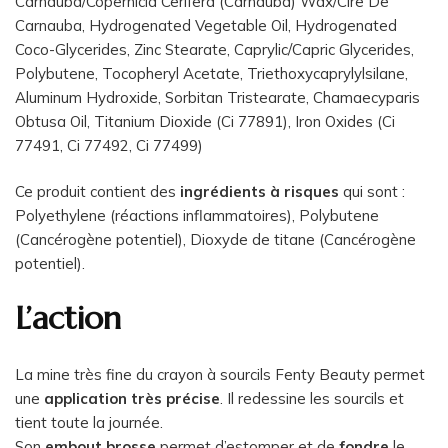
Carnauba/Copernicia Cerifera (Carnauba) Wax/Cire De
Carnauba, Hydrogenated Vegetable Oil, Hydrogenated
Coco-Glycerides, Zinc Stearate, Caprylic/Capric Glycerides,
Polybutene, Tocopheryl Acetate, Triethoxycaprylylsilane,
Aluminum Hydroxide, Sorbitan Tristearate, Chamaecyparis
Obtusa Oil, Titanium Dioxide (Ci 77891), Iron Oxides (Ci
77491, Ci 77492, Ci 77499)
Ce produit contient des
ingrédients à risques
qui sont :
Polyethylene (réactions inflammatoires), Polybutene
(Cancérogène potentiel), Dioxyde de titane (Cancérogène
potentiel).
L’action
La mine très fine du crayon à sourcils Fenty Beauty permet
une
application très précise
. Il redessine les sourcils et
tient toute la journée.
Son
embout brosse
permet d’estomper et de
fondre
le