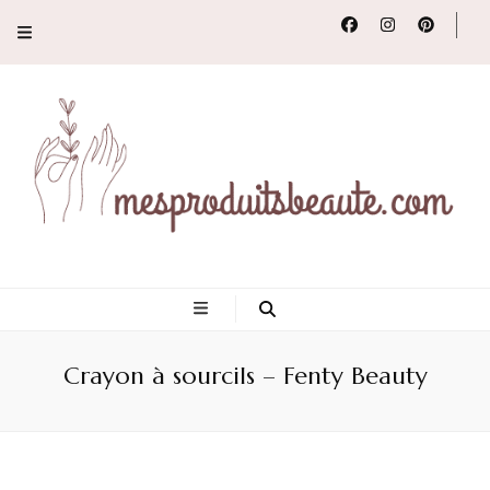
Conseils, tendances
et revues de
Crayon à sourcils – Fenty Beauty
produits beauté