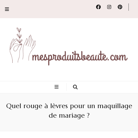
Conseils, tendances
et revues de
Quel rouge à lèvres pour un maquillage
produits beauté
de mariage ?