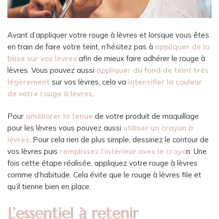
Avant d’appliquer votre rouge à lèvres et lorsque vous êtes
en train de faire votre teint, n’hésitez pas à
appliquer de la
base sur vos lèvres
afin de mieux faire adhérer le rouge à
lèvres. Vous pouvez aussi
appliquer du fond de teint très
légèrement
sur vos lèvres, cela va
intensifier la couleur
de votre rouge à lèvres
.
Pour
améliorer la tenue
de votre produit de maquillage
pour les lèvres vous pouvez aussi
utiliser un crayon à
lèvres
. Pour cela rien de plus simple, dessinez le contour de
vos lèvres puis
remplissez l’intérieur avec le crayo
n. Une
fois cette étape réalisée, appliquez votre rouge à lèvres
comme d’habitude. Cela évite que le rouge à lèvres file et
qu’il tienne bien en place.
L’essentiel à retenir